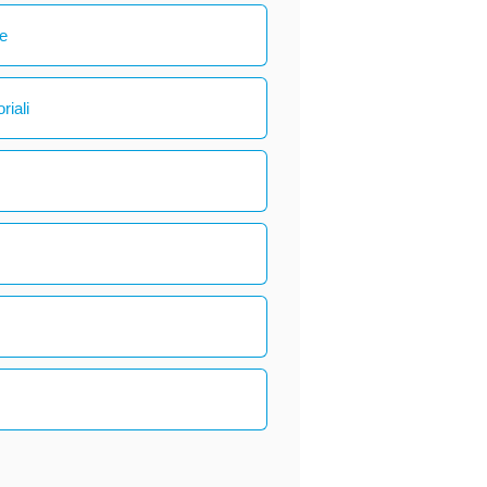
le
riali