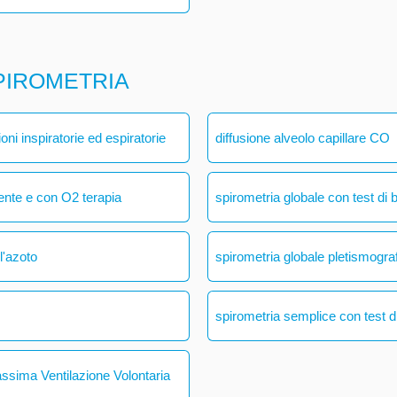
PIROMETRIA
ni inspiratorie ed espiratorie
diffusione alveolo capillare CO
ente e con O2 terapia
spirometria globale con test di 
l'azoto
spirometria globale pletismogra
spirometria semplice con test di
assima Ventilazione Volontaria