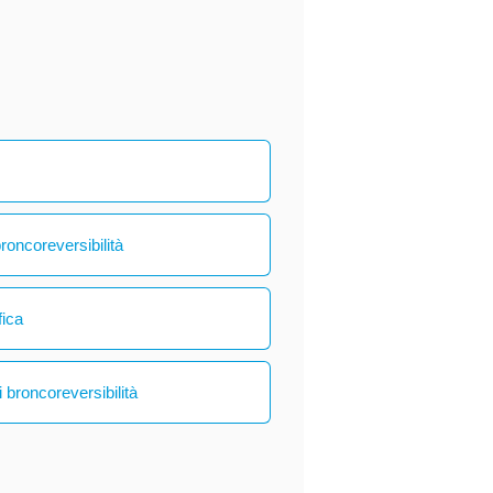
broncoreversibilità
fica
 broncoreversibilità