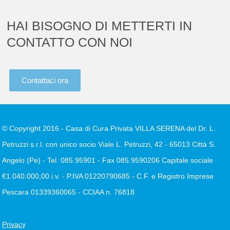
HAI BISOGNO DI METTERTI IN
CONTATTO CON NOI
Contattaci ora
© Copyright 2016 - Casa di Cura Privata VILLA SERENA del Dr. L.
Petruzzi s.r.l. con unico socio Viale L. Petruzzi, 42 - 65013 Città S.
Angelo (Pe) - Tel. 085.95901 - Fax 085.9590206 Capitale sociale
€1.040.000,00 i.v. - P.IVA 01220790685 - C.F. e Registro Imprese
Pescara 01339360065 - CCIAA n. 76818
Privacy