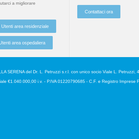
utarci a migliorare
Contattaci ora
Utenti area residenziale
Utenti area ospedaliera
A SERENA del Dr. L. Petruzzi s.r.l. con unico socio Viale L. Petruzzi, 4
ale €1.040.000,00 i.v. - P.IVA 01220790685 - C.F. e Registro Impres