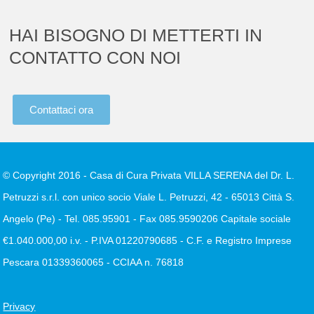
HAI BISOGNO DI METTERTI IN
CONTATTO CON NOI
Contattaci ora
© Copyright 2016 - Casa di Cura Privata VILLA SERENA del Dr. L.
Petruzzi s.r.l. con unico socio Viale L. Petruzzi, 42 - 65013 Città S.
Angelo (Pe) - Tel. 085.95901 - Fax 085.9590206 Capitale sociale
€1.040.000,00 i.v. - P.IVA 01220790685 - C.F. e Registro Imprese
Pescara 01339360065 - CCIAA n. 76818
Privacy