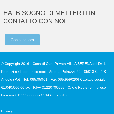
HAI BISOGNO DI METTERTI IN
CONTATTO CON NOI
Contattaci ora
© Copyright 2016 - Casa di Cura Privata VILLA SERENA del Dr. L.
Petruzzi s.r.l. con unico socio Viale L. Petruzzi, 42 - 65013 Città S.
Angelo (Pe) - Tel. 085.95901 - Fax 085.9590206 Capitale sociale
€1.040.000,00 i.v. - P.IVA 01220790685 - C.F. e Registro Imprese
Pescara 01339360065 - CCIAA n. 76818
Privacy