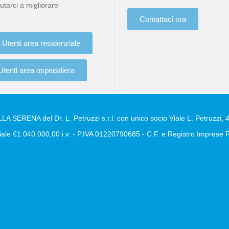
utarci a migliorare
Contattaci ora
Utenti area residenziale
Utenti area ospedaliera
A SERENA del Dr. L. Petruzzi s.r.l. con unico socio Viale L. Petruzzi, 4
ale €1.040.000,00 i.v. - P.IVA 01220790685 - C.F. e Registro Impres