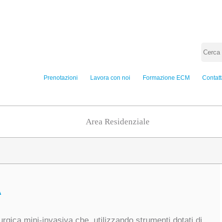
Prenotazioni
Lavora con noi
Formazione ECM
Contatt
Area Residenziale
A
rgica mini-invasiva che, utilizzando strumenti dotati di